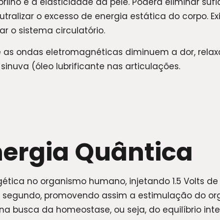
ilho e a elasticidade da pele. Poderá eliminar suf
tralizar o excesso de energia estática do corpo. E
 o sistema circulatório.
as ondas eletromagnéticas diminuem a dor, relax
 sinuva (óleo lubrificante nas articulações.
ergia Quântica
ética no organismo humano, injetando 1.5 Volts de 
r segundo, promovendo assim a estimulação do or
 busca da homeostase, ou seja, do equilíbrio integ